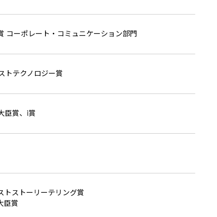
秀賞 コーポレート・コミュニケーション部門
018 ベストテクノロジー賞
大臣賞、i賞
2017 ベストストーリーテリング賞
大臣賞