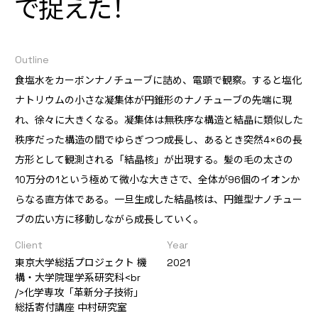
で捉えた！
Outline
食塩水をカーボンナノチューブに詰め、電顕で観察。すると塩化
ナトリウムの小さな凝集体が円錐形のナノチューブの先端に現
れ、徐々に大きくなる。凝集体は無秩序な構造と結晶に類似した
秩序だった構造の間でゆらぎつつ成長し、あるとき突然4×6の長
方形として観測される「結晶核」が出現する。髪の毛の太さの
10万分の1という極めて微小な大きさで、全体が96個のイオンか
らなる直方体である。一旦生成した結晶核は、円錐型ナノチュー
ブの広い方に移動しながら成長していく。
Client
Year
東京大学総括プロジェクト 機
2021
構・大学院理学系研究科<br
/>化学専攻「革新分子技術」
総括寄付講座 中村研究室