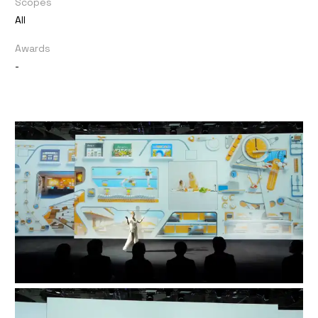
Scopes
All
Awards
-