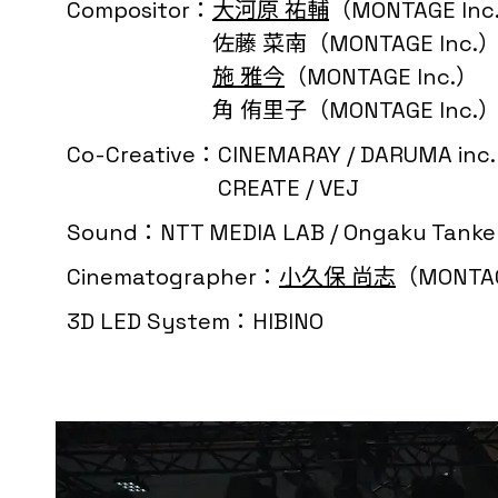
Compositor：
大河原 祐輔
（MONTAGE Inc
佐藤 菜南（MONTAGE Inc.
施 雅今
（MONTAGE Inc.）
角 侑里子（MONTAGE Inc.
Co-Creative：
CINEMARAY / DARUMA inc. 
CREATE / VEJ
Sound：
NTT MEDIA LAB / Ongaku Tanke
Cinematographer：
小久保 尚志
（MONTAG
3D LED System：
HIBINO