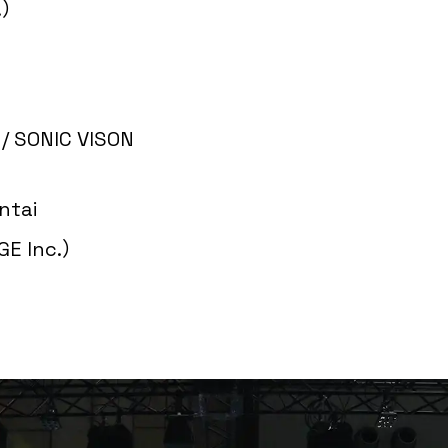
.）
）
）
/ SONIC VISON
ntai
E Inc.）