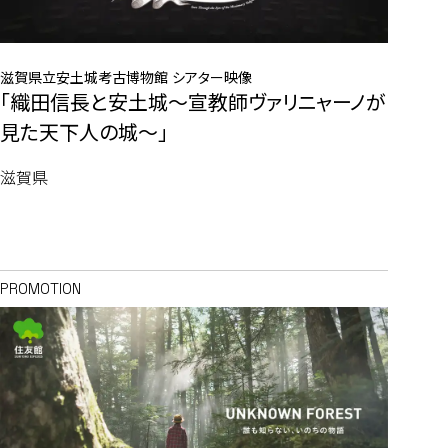
滋賀県立安土城考古博物館 シアター映像
「織田信長と安土城〜宣教師ヴァリニャーノが
見た天下人の城〜」
滋賀県
PROMOTION