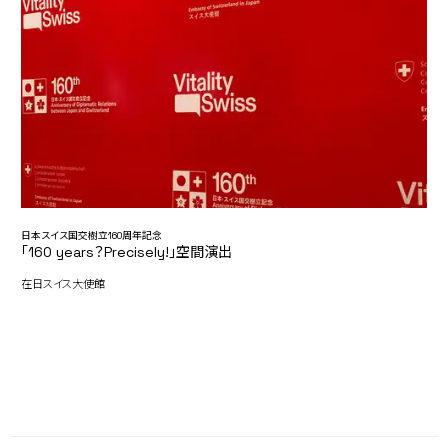
日本スイス国交樹立160周年記念
「160 years？Precisely!」空間演出
在日スイス大使館